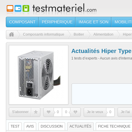
COMPOSANT
PÉRIPHÉRIQUE
IMAGE ET SON
MOBILIT
Composants informatique
Boitier
Alimentation
Hiper
Actualités Hiper Typ
1 tests d’experts - Aucun avis d'intern
S'abonner
0
0
Je le veux
0
Je l'ai
TEST
AVIS
DISCUSSION
ACTUALITÉS
FICHE TECHNIQUE