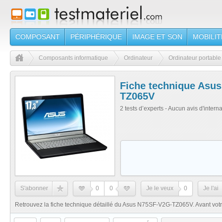
COMPOSANT
PÉRIPHÉRIQUE
IMAGE ET SON
MOBILIT
Composants informatique
Ordinateur
Ordinateur portable
Fiche technique Asu
TZ065V
2 tests d’experts - Aucun avis d'intern
S'abonner
0
0
Je le veux
0
Je l'ai
Retrouvez la fiche technique détaillé du Asus N75SF-V2G-TZ065V. Avant votre ch