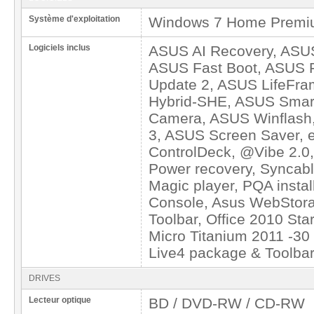
Système d'exploitation
Windows 7 Home Prem
Logiciels inclus
ASUS AI Recovery, ASU
ASUS Fast Boot, ASUS F
Update 2, ASUS LifeFr
Hybrid-SHE, ASUS Smart
Camera, ASUS Winflash
3, ASUS Screen Saver, 
ControlDeck, @Vibe 2.0,
Power recovery, Syncab
Magic player, PQA insta
Console, Asus WebStor
Toolbar, Office 2010 Sta
Micro Titanium 2011 -30
Live4 package & Toolba
DRIVES
Lecteur optique
BD / DVD-RW / CD-RW