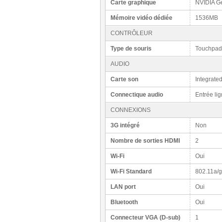
Carte graphique
NVIDIA G
Mémoire vidéo dédiée
1536MB
CONTRÔLEUR
Type de souris
Touchpad
AUDIO
Carte son
Integrate
Connectique audio
Entrée lig
CONNEXIONS
3G intégré
Non
Nombre de sorties HDMI
2
Wi-Fi
Oui
Wi-Fi Standard
802.11a/g
LAN port
Oui
Bluetooth
Oui
Connecteur VGA (D-sub)
1