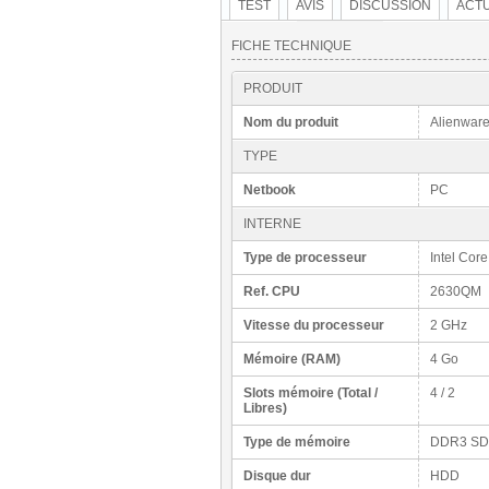
TEST
AVIS
DISCUSSION
ACTU
FICHE TECHNIQUE
PRODUIT
Nom du produit
Alienwar
TYPE
Netbook
PC
INTERNE
Type de processeur
Intel Core
Ref. CPU
2630QM
Vitesse du processeur
2 GHz
Mémoire (RAM)
4 Go
Slots mémoire (Total /
4 / 2
Libres)
Type de mémoire
DDR3 S
Disque dur
HDD