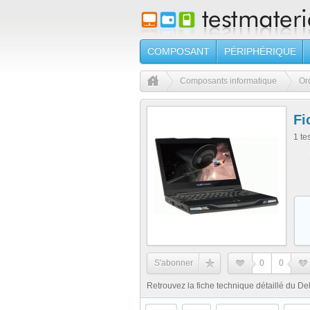
COMPOSANT
PÉRIPHÉRIQUE
Composants informatique
Or
Fi
1 te
S'abonner
0
0
Retrouvez la fiche technique détaillé du Dell