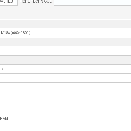
ALITÉS
FICHE TECHNIQUE
e M18x (n00w1801)
 i7
DRAM