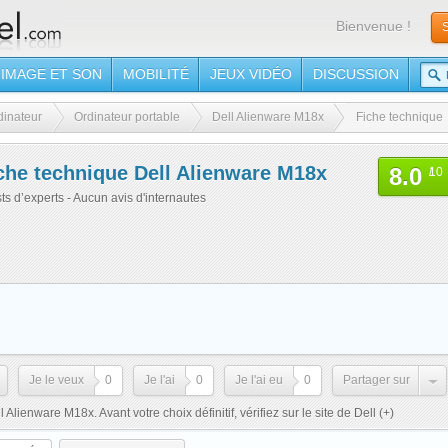
Bienvenue !
S
IMAGE ET SON
MOBILITÉ
JEUX VIDÉO
DISCUSSION
dinateur
Ordinateur portable
Dell Alienware M18x
Fiche technique
che technique Dell Alienware M18x
8.0
/
10
sts d’experts - Aucun avis d'internautes
Je le veux
0
Je l'ai
0
Je l'ai eu
0
Partager sur
 Alienware M18x. Avant votre choix définitif, vérifiez sur le site de Dell
(+)