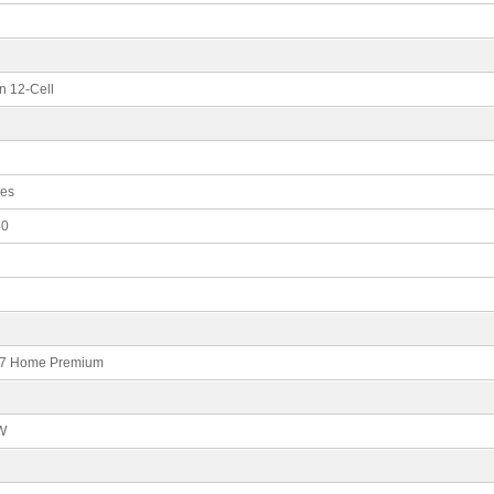
on 12-Cell
ces
80
7 Home Premium
W