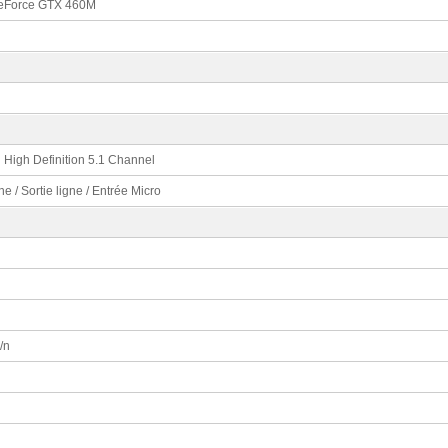
eForce GTX 460M
d High Definition 5.1 Channel
ne / Sortie ligne / Entrée Micro
/n