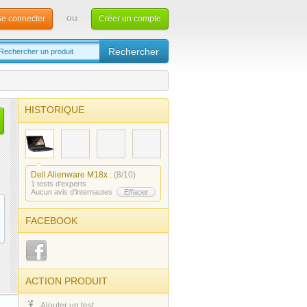
ou
e connecter
Créer un compte
HISTORIQUE
Dell Alienware M18x
: (8/10)
1 tests d’experts
Aucun avis d'internautes
Effacer
FACEBOOK
ACTION PRODUIT
Ajouter un test