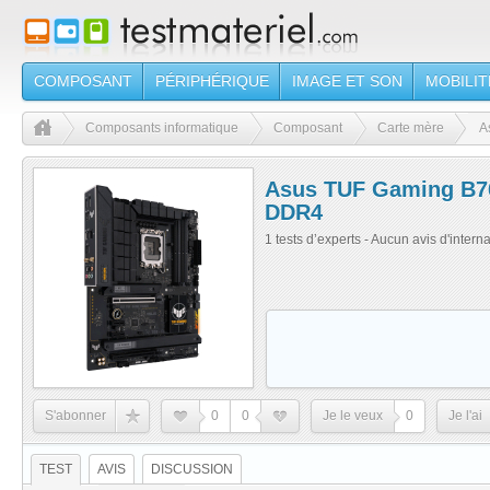
COMPOSANT
PÉRIPHÉRIQUE
IMAGE ET SON
MOBILIT
Composants informatique
Composant
Carte mère
A
Asus TUF Gaming B7
DDR4
1 tests d’experts - Aucun avis d'intern
S'abonner
0
0
Je le veux
0
Je l'ai
TEST
AVIS
DISCUSSION