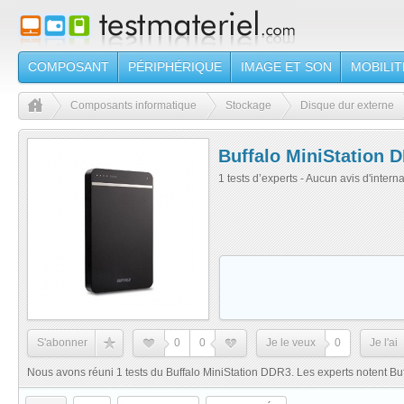
COMPOSANT
PÉRIPHÉRIQUE
IMAGE ET SON
MOBILIT
Composants informatique
Stockage
Disque dur externe
Buffalo MiniStation 
1 tests d’experts - Aucun avis d'intern
S'abonner
0
0
Je le veux
0
Je l'ai
Nous avons réuni 1 tests du Buffalo MiniStation DDR3. Les experts notent Bu