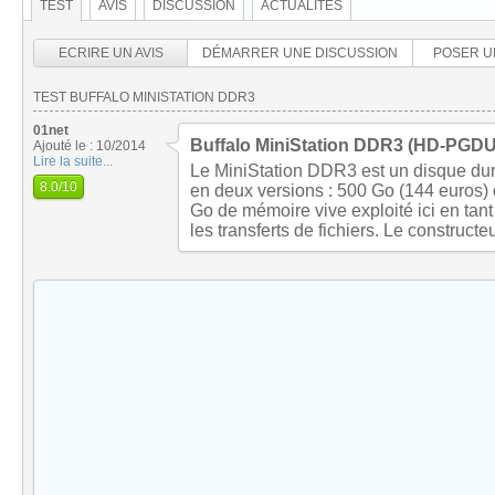
TEST
AVIS
DISCUSSION
ACTUALITÉS
ECRIRE UN AVIS
DÉMARRER UNE DISCUSSION
POSER U
TEST BUFFALO MINISTATION DDR3
01net
Buffalo MiniStation DDR3 (HD-PGDU
Ajouté le : 10/2014
Lire la suite...
Le MiniStation DDR3 est un disque dur 
8.0
/10
en deux versions : 500 Go (144 euros) 
Go de mémoire vive exploité ici en tan
les transferts de fichiers. Le construct