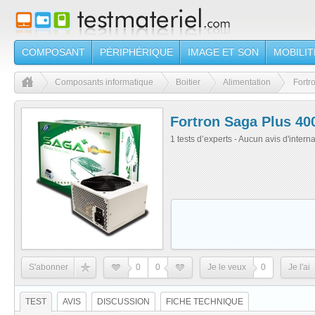
COMPOSANT
PÉRIPHÉRIQUE
IMAGE ET SON
MOBILIT
Composants informatique
Boitier
Alimentation
Fortr
Fortron Saga Plus 4
1 tests d’experts - Aucun avis d'intern
S'abonner
0
0
Je le veux
0
Je l'ai
TEST
AVIS
DISCUSSION
FICHE TECHNIQUE