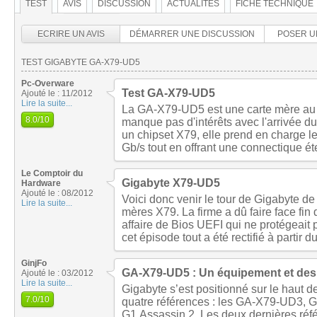
TEST
AVIS
DISCUSSION
ACTUALITÉS
FICHE TECHNIQUE
ECRIRE UN AVIS
DÉMARRER UNE DISCUSSION
POSER U
TEST GIGABYTE GA-X79-UD5
Pc-Overware
Test GA-X79-UD5
Ajouté le : 11/2012
Lire la suite...
La GA-X79-UD5 est une carte mère au f
8.0
/10
manque pas d'intérêts avec l'arrivée
un chipset X79, elle prend en charge le
Gb/s tout en offrant une connectique é
Le Comptoir du
Gigabyte X79-UD5
Hardware
Ajouté le : 08/2012
Voici donc venir le tour de Gigabyte de
Lire la suite...
mères X79. La firme a dû faire face fin
affaire de Bios UEFI qui ne protégeait
cet épisode tout a été rectifié à partir d
GinjFo
GA-X79-UD5 : Un équipement et des f
Ajouté le : 03/2012
Lire la suite...
Gigabyte s’est positionné sur le haut
7.0
/10
quatre références : les GA-X79-UD3,
G1.Assassin 2. Les deux dernières réfé