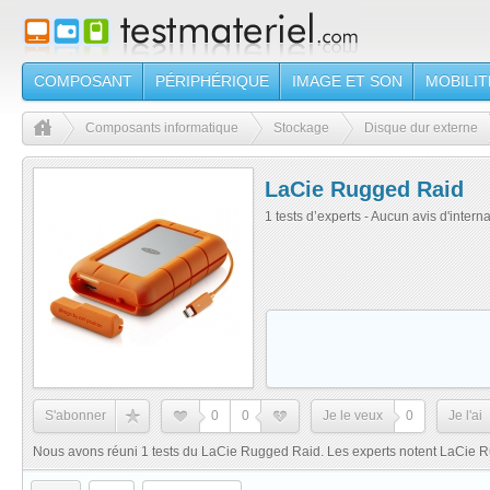
COMPOSANT
PÉRIPHÉRIQUE
IMAGE ET SON
MOBILIT
Composants informatique
Stockage
Disque dur externe
LaCie Rugged Raid
1 tests d’experts - Aucun avis d'intern
S'abonner
0
0
Je le veux
0
Je l'ai
Nous avons réuni 1 tests du LaCie Rugged Raid. Les experts notent LaCie 