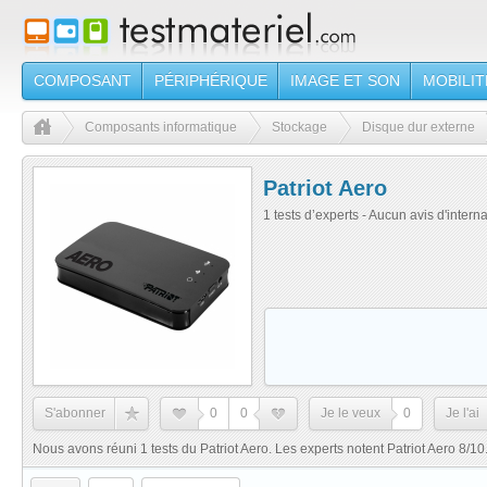
COMPOSANT
PÉRIPHÉRIQUE
IMAGE ET SON
MOBILIT
Composants informatique
Stockage
Disque dur externe
Patriot Aero
1 tests d’experts - Aucun avis d'intern
S'abonner
0
0
Je le veux
0
Je l'ai
Nous avons réuni 1 tests du Patriot Aero. Les experts notent Patriot Aero 8/1