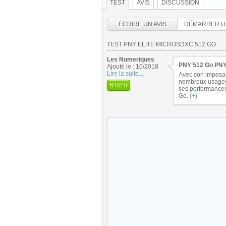
TEST
AVIS
DISCUSSION
ECRIRE UN AVIS
DÉMARRER U
TEST PNY ELITE MICROSDXC 512 GO
Les Numeriques
PNY 512 Go PNY 
Ajouté le : 10/2018
Lire la suite...
Avec son imposa
nombreux usages 
6.0
/10
ses performances
Go.
(+)