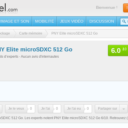
Bienvenue !
S
IMAGE ET SON
MOBILITÉ
JEUX VIDÉO
DISCUSSION
ockage
Carte mémoire
PNY Elite microSDXC 512 Go
Y Elite microSDXC 512 Go
6.0
/
10
sts d’experts - Aucun avis d'internautes
Je le veux
0
Je l'ai
0
Je l'ai eu
0
Partager sur
croSDXC 512 Go. Les experts notent PNY Elite microSDXC 512 Go 6/10. Retrouvez
(