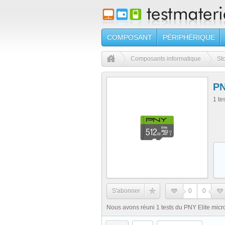
COMPOSANT
PÉRIPHÉRIQUE
Composants informatique
St
PN
1 te
S'abonner
0
0
Nous avons réuni 1 tests du PNY Elite mi