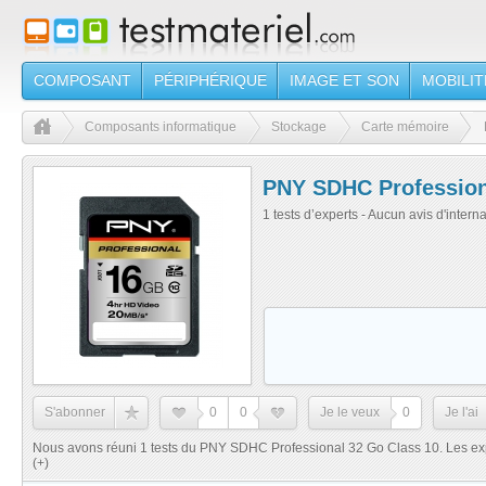
COMPOSANT
PÉRIPHÉRIQUE
IMAGE ET SON
MOBILIT
Composants informatique
Stockage
Carte mémoire
PNY SDHC Profession
1 tests d’experts - Aucun avis d'intern
S'abonner
0
0
Je le veux
0
Je l'ai
Nous avons réuni 1 tests du PNY SDHC Professional 32 Go Class 10. Les e
(+)