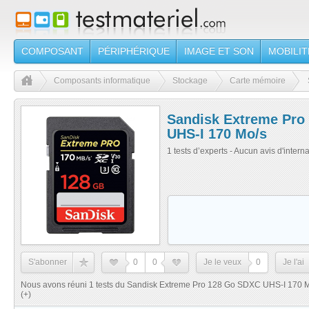
COMPOSANT
PÉRIPHÉRIQUE
IMAGE ET SON
MOBILIT
Composants informatique
Stockage
Carte mémoire
Sandisk Extreme Pro
UHS-I 170 Mo/s
1 tests d’experts - Aucun avis d'intern
S'abonner
0
0
Je le veux
0
Je l'ai
Nous avons réuni 1 tests du Sandisk Extreme Pro 128 Go SDXC UHS-I 170 Mo
(+)