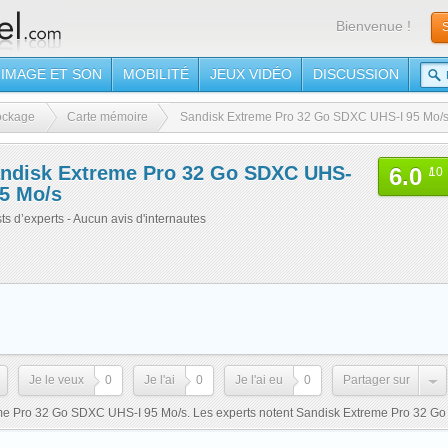
Bienvenue !
S
IMAGE ET SON
MOBILITÉ
JEUX VIDÉO
DISCUSSION
ockage
Carte mémoire
Sandisk Extreme Pro 32 Go SDXC UHS-I 95 Mo/
ndisk Extreme Pro 32 Go SDXC UHS-
6.0
/
10
95 Mo/s
sts d’experts - Aucun avis d'internautes
Je le veux
0
Je l'ai
0
Je l'ai eu
0
Partager sur
eme Pro 32 Go SDXC UHS-I 95 Mo/s. Les experts notent Sandisk Extreme Pro 32 Go