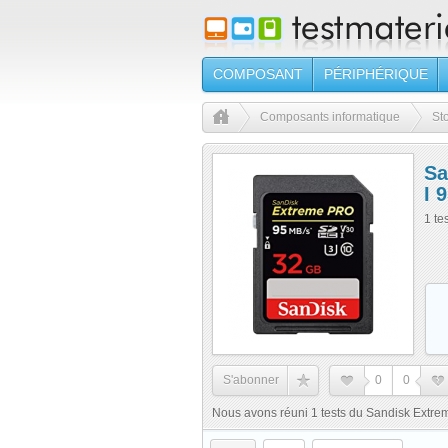
COMPOSANT
PÉRIPHÉRIQUE
Composants informatique
St
Sa
I 
1 te
S'abonner
0
0
Nous avons réuni 1 tests du Sandisk Extr