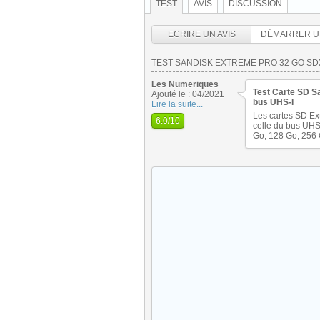
TEST
AVIS
DISCUSSION
ECRIRE UN AVIS
DÉMARRER U
TEST SANDISK EXTREME PRO 32 GO SDX
Les Numeriques
Test Carte SD S
Ajouté le : 04/2021
bus UHS-I
Lire la suite...
Les cartes SD Ex
6.0
/10
celle du bus UHS-
Go, 128 Go, 256 