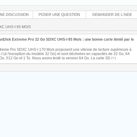
NE DISCUSSION
POSER UNE QUESTION
DEMANDER DE L'AIDE
C UHS-I 95 MO/S
anDisk Extreme Pro 32 Go SDXC UHS-I 95 Mo/s : une bonne carte limité par le
treme Pro SDXC UHS-I 170 Mo/s proposent une vitesse de lecture supérieure à
I (à l'exception du modèle 32 Go) et sont déclinées en capacités de 32 Go, 64
Go, 512 Go et 1 To. Nous avons testé la version 64 Go. La carte SD
(+)