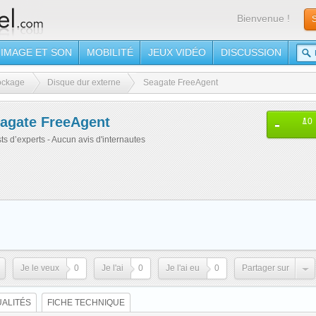
Bienvenue !
S
IMAGE ET SON
MOBILITÉ
JEUX VIDÉO
DISCUSSION
ockage
Disque dur externe
Seagate FreeAgent
agate FreeAgent
-
/
10
sts d’experts - Aucun avis d'internautes
Je le veux
0
Je l'ai
0
Je l'ai eu
0
Partager sur
ALITÉS
FICHE TECHNIQUE