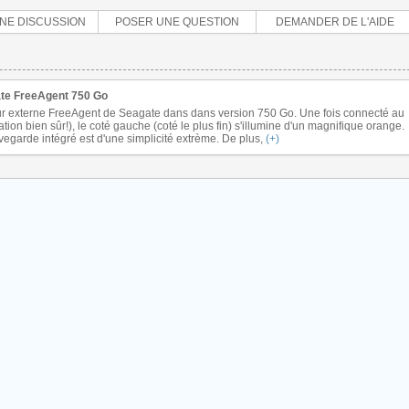
NE DISCUSSION
POSER UNE QUESTION
DEMANDER DE L'AIDE
te FreeAgent 750 Go
dur externe FreeAgent de Seagate dans dans version 750 Go. Une fois connecté au
ation bien sûr!), le coté gauche (coté le plus fin) s'illumine d'un magnifique orange.
auvegarde intégré est d'une simplicité extrème. De plus,
(+)