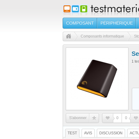
COMPOSANT
PÉRIPHÉRIQUE
Composants informatique
St
Se
1 te
S'abonner
0
0
TEST
AVIS
DISCUSSION
ACTU