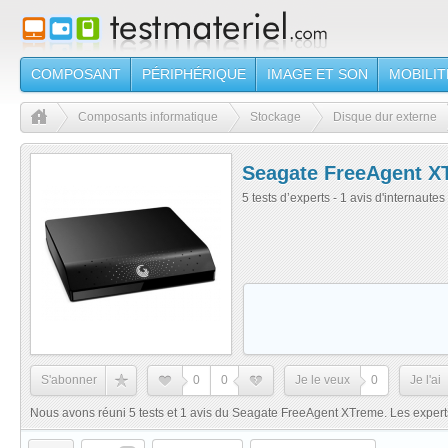
COMPOSANT
PÉRIPHÉRIQUE
IMAGE ET SON
MOBILIT
Composants informatique
Stockage
Disque dur externe
Seagate FreeAgent X
5 tests d’experts - 1 avis d'internautes
S'abonner
0
0
Je le veux
0
Je l'ai
Nous avons réuni 5 tests et 1 avis du Seagate FreeAgent XTreme. Les exper