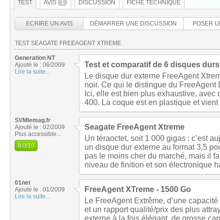
TEST
AVIS
1
DISCUSSION
FICHE TECHNIQUE
ECRIRE UN AVIS
DÉMARRER UNE DISCUSSION
POSER U
TEST SEAGATE FREEAGENT XTREME
Generation NT
Test et comparatif de 6 disques durs
Ajouté le : 06/2009
Lire la suite...
Le disque dur externe FreeAgent Xtreme
noir. Ce qui le distingue du FreeAgent
Ici, elle est bien plus exhaustive, avec
400. La coque est en plastique et vient
SVMlemag.fr
Seagate FreeAgent Xtreme
Ajouté le : 02/2009
Plus accessible...
Un téraoctet, soit 1 000 gigas : c’est a
8.0
/10
un disque dur externe au format 3,5 p
pas le moins cher du marché, mais il fai
niveau de finition et son électronique h
01net
FreeAgent XTreme - 1500 Go
Ajouté le : 01/2009
Lire la suite...
Le FreeAgent Extrême, d’une capacité 
et un rapport qualité/prix des plus attr
externe à la fois élégant, de grosse ca