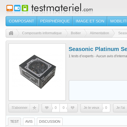
COMPOSANT
PÉRIPHÉRIQUE
IMAGE ET SON
MOBILIT
Composants informatique
Boitier
Alimentation
Seaso
Seasonic Platinum S
1 tests d’experts - Aucun avis d'intern
S'abonner
0
0
Je le veux
0
Je l'ai
TEST
AVIS
DISCUSSION