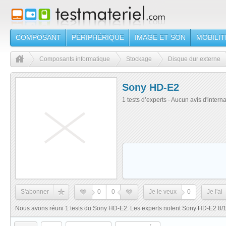
COMPOSANT
PÉRIPHÉRIQUE
IMAGE ET SON
MOBILIT
Composants informatique
Stockage
Disque dur externe
Sony HD-E2
1 tests d’experts - Aucun avis d'intern
S'abonner
0
0
Je le veux
0
Je l'ai
Nous avons réuni 1 tests du Sony HD-E2. Les experts notent Sony HD-E2 8/10