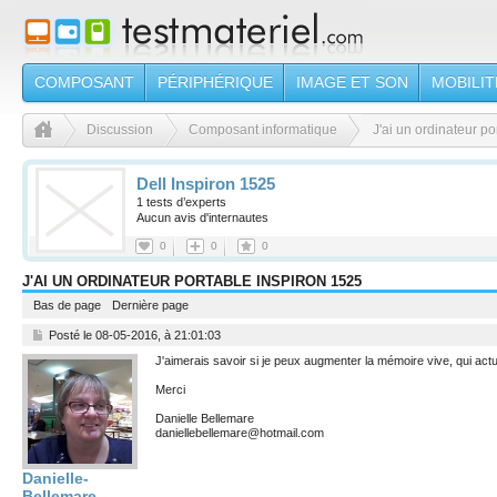
COMPOSANT
PÉRIPHÉRIQUE
IMAGE ET SON
MOBILIT
Discussion
Composant informatique
J'ai un ordinateur p
Dell Inspiron 1525
1 tests d’experts
Aucun avis d'internautes
0
0
0
-
-
-
J'AI UN ORDINATEUR PORTABLE INSPIRON 1525
J'aime
Je
Je
l'ai
le
Bas de page
Dernière page
veux
Posté le 08-05-2016, à 21:01:03
J'aimerais savoir si je peux augmenter la mémoire vive, qui ac
Merci
Danielle Bellemare
daniellebellemare@hotmail.com
Danielle-
Bellemare