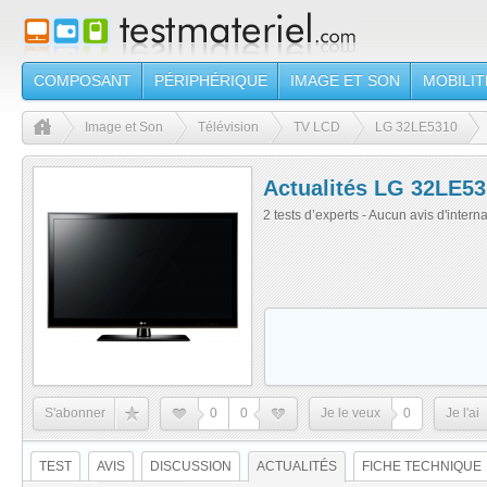
COMPOSANT
PÉRIPHÉRIQUE
IMAGE ET SON
MOBILIT
Image et Son
Télévision
TV LCD
LG 32LE5310
Actualités LG 32LE5
2 tests d’experts - Aucun avis d'intern
S'abonner
0
0
Je le veux
0
Je l'ai
TEST
AVIS
DISCUSSION
ACTUALITÉS
FICHE TECHNIQUE