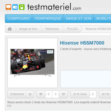
COMPOSANT
PÉRIPHÉRIQUE
IMAGE ET SON
MOBILIT
Image et Son
Télévision
TV LCD
Hisense H55M700
Hisense H55M7000
1 tests d’experts - Aucun avis d'intern
S'abonner
0
0
Je le veux
0
Je l'ai
Nous avons réuni 1 tests du Hisense H55M7000. Les experts notent Hisense
(+)