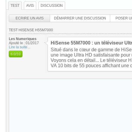
TEST
AVIS
DISCUSSION
ECRIRE UN AVIS
DÉMARRER UNE DISCUSSION
POSER U
TEST HISENSE H55M7000
Les Numeriques
HiSense 55M7000 : un téléviseur Ul
Ajouté le : 01/2017
Lire la suite...
Situé dans le cœur de gamme de HiSen
6.0
/10
une image Ultra HD satisfaisante pour 
Voyons cela en détail... Le téléviseu
VA 10 bits de 55 pouces affichant une d