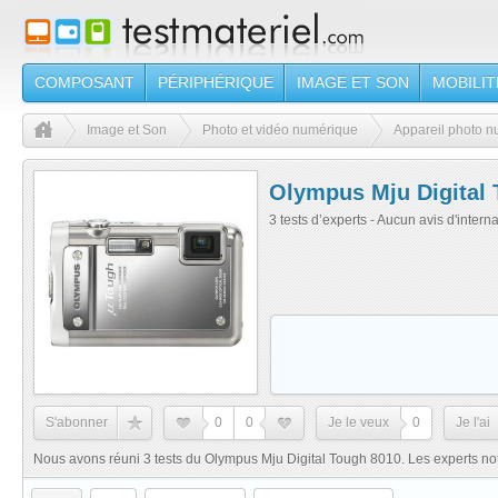
COMPOSANT
PÉRIPHÉRIQUE
IMAGE ET SON
MOBILIT
Image et Son
Photo et vidéo numérique
Appareil photo 
Olympus Mju Digital
3 tests d’experts - Aucun avis d'intern
S'abonner
0
0
Je le veux
0
Je l'ai
Nous avons réuni 3 tests du Olympus Mju Digital Tough 8010. Les experts no