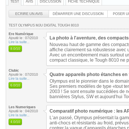
TEST
AVIS
DISCUSSION
FICHE TECHNIQUE
ECRIRE UN AVIS
DÉMARRER UNE DISCUSSION
POSER U
TEST OLYMPUS MJU DIGITAL TOUGH 8010
Ere Numérique
La photo à l'aventure, des compacts
Ajouté le : 07/2010
Lire la suite...
Nouveau haut de gamme des compacts
8.0
/10
affiche clairement sa robustesse avec un
Avec un encombrement mais surtout un 
compact classique, le Tough 8010 ne p
Clubic
Quatre appareils photo étanches en t
Ajouté le : 07/2010
Lire la suite...
Olympus est le pionnier dans le domai
6.0
/10
Ses premiers modèles de type «tout tem
2003 ! Se sont ensuite succédées de n
bannières Stylus, SW et aujourd'hui To
Les Numeriques
Comparatif photo numérique : les 
Ajouté le : 04/2010
Lire la suite...
L'an passé, Olympus présentait la gam
4.0
/10
anti-chocs et résistants au froid, prévu
contrer la vague d'appareils étanches 