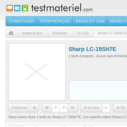
COMPOSANT
PÉRIPHÉRIQUE
IMAGE ET SON
MOBILIT
Image et Son
Télévision
TV LCD
Sharp LC-19SH7E
Sharp LC-19SH7E
1 tests d’experts - Aucun avis d'intern
S'abonner
0
0
Je le veux
0
Je l'ai
Nous avons réuni 1 tests du Sharp LC-19SH7E. Les experts notent Sharp LC