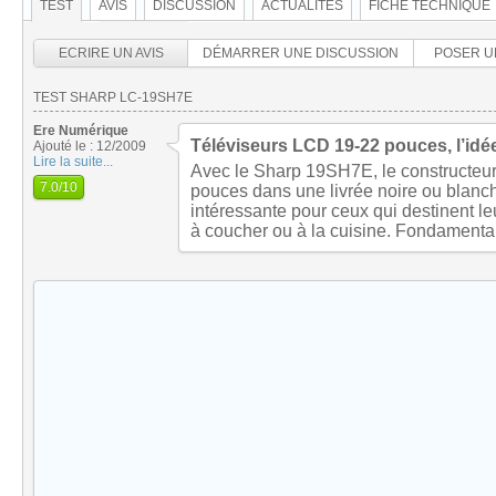
TEST
AVIS
DISCUSSION
ACTUALITÉS
FICHE TECHNIQUE
ECRIRE UN AVIS
DÉMARRER UNE DISCUSSION
POSER U
TEST SHARP LC-19SH7E
Ere Numérique
Téléviseurs LCD 19-22 pouces, l’id
Ajouté le : 12/2009
Lire la suite...
Avec le Sharp 19SH7E, le constructeu
7.0
/10
pouces dans une livrée noire ou blanche
intéressante pour ceux qui destinent le
à coucher ou à la cuisine. Fondamenta