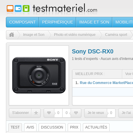
COMPOSANT
PÉRIPHÉRIQUE
IMAGE ET SON
MOBILIT
Image et Son
Photo et vidéo numérique
Caméra sport
Sony DSC-RX0
1 tests d’experts - Aucun avis d'intern
MEILLEUR PRIX :
Voir 
1.
Rue du Commerce MarketPlac
S'abonner
0
0
Je le veux
0
Je l'ai
TEST
AVIS
DISCUSSION
PRIX
ACTUALITÉS