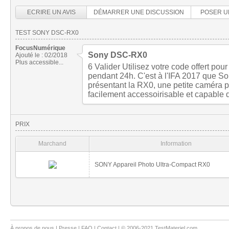
ECRIRE UN AVIS
DÉMARRER UNE DISCUSSION
POSER U
TEST SONY DSC-RX0
FocusNumérique
Sony DSC-RX0
Ajouté le : 02/2018
Plus accessible...
6 Valider Utilisez votre code offert pour
pendant 24h. C'est à l'IFA 2017 que So
présentant la RX0, une petite caméra p
facilement accessoirisable et capable
PRIX
Marchand
Information
SONY Appareil Photo Ultra-Compact RX0
À propos de nous
|
Presse
|
FAQ
|
Contact
| © 2006-2021 TestMateriel.com