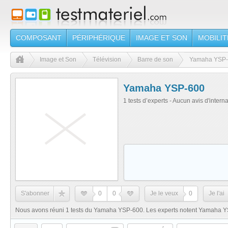
COMPOSANT
PÉRIPHÉRIQUE
IMAGE ET SON
MOBILIT
Image et Son
Télévision
Barre de son
Yamaha YSP
Yamaha YSP-600
1 tests d’experts - Aucun avis d'intern
S'abonner
0
0
Je le veux
0
Je l'ai
Nous avons réuni 1 tests du Yamaha YSP-600. Les experts notent Yamaha YS