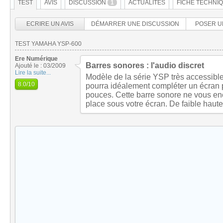
TEST
AVIS
DISCUSSION
1
ACTUALITÉS
FICHE TECHNI
ECRIRE UN AVIS
DÉMARRER UNE DISCUSSION
POSER U
TEST YAMAHA YSP-600
Ere Numérique
Barres sonores : l'audio discret
Ajouté le : 03/2009
Lire la suite...
Modèle de la série YSP très accessibl
8.0
/10
pourra idéalement compléter un écran p
pouces. Cette barre sonore ne vous e
place sous votre écran. De faible haut