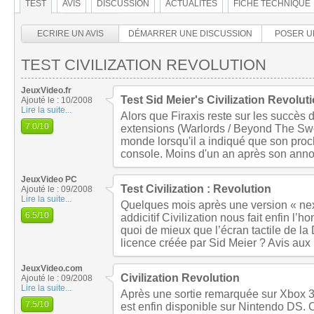
TEST
AVIS
DISCUSSION
ACTUALITÉS
FICHE TECHNIQUE
ECRIRE UN AVIS
DÉMARRER UNE DISCUSSION
POSER U
TEST CIVILIZATION REVOLUTION
JeuxVideo.fr
Test Sid Meier's Civilization Revolut
Ajouté le : 10/2008
Lire la suite...
Alors que Firaxis reste sur les succès d
7.0
/10
extensions (Warlords / Beyond The Swo
monde lorsqu'il a indiqué que son proc
console. Moins d'un an après son annon
JeuxVideo PC
Test Civilization : Revolution
Ajouté le : 09/2008
Lire la suite...
Quelques mois après une version « next-
6.5
/10
addicitif Civilization nous fait enfin l
quoi de mieux que l’écran tactile de la 
licence créée par Sid Meier ? Avis aux
JeuxVideo.com
Civilization Revolution
Ajouté le : 09/2008
Lire la suite...
Après une sortie remarquée sur Xbox 36
7.5
/10
est enfin disponible sur Nintendo DS. C