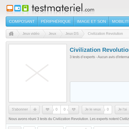
COMPOSANT
PÉRIPHÉRIQUE
IMAGE ET SON
MOBILIT
Jeux vidéo
Jeux
Jeux DS
Civilization Revolution
Civilization Revoluti
3 tests d’experts - Aucun avis d'intern
S'abonner
0
0
Je le veux
0
Je l'ai
Nous avons réuni 3 tests du Civilization Revolution. Les experts notent Civili