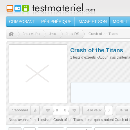
COMPOSANT
PÉRIPHÉRIQUE
IMAGE ET SON
MOBILIT
Jeux vidéo
Jeux
Jeux DS
Crash of the Titans
Crash of the Titans
1 tests d’experts - Aucun avis d'intern
S'abonner
0
0
Je le veux
0
Je l'ai
Nous avons réuni 1 tests du Crash of the Titans. Les experts notent Crash of 