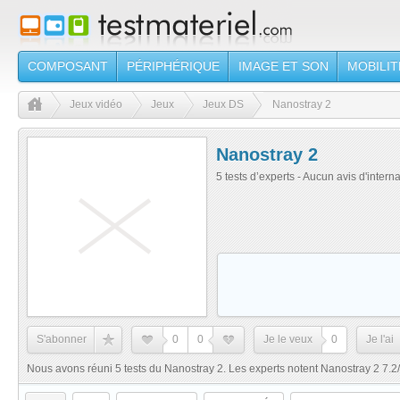
COMPOSANT
PÉRIPHÉRIQUE
IMAGE ET SON
MOBILIT
Jeux vidéo
Jeux
Jeux DS
Nanostray 2
Nanostray 2
5 tests d’experts - Aucun avis d'intern
S'abonner
0
0
Je le veux
0
Je l'ai
Nous avons réuni 5 tests du Nanostray 2. Les experts notent Nanostray 2 7.2