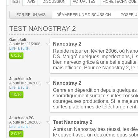
TEST
AVIS
DISCUSSION
ACTUALITÉS
FICHE TECHNIQUE
ECRIRE UN AVIS
DÉMARRER UNE DISCUSSION
POSER U
TEST NANOSTRAY 2
Gamekult
Nanostray 2
Ajouté le : 11/2008
Lire la suite...
Rapide retour en février 2006, où Nan
6.0
/10
DS. Malgré quelques imperfections, il 
bien nerveux grâce à une belle qualit
mais efficace. Pour ce Nanostray 2, le 
JeuxVideo.fr
Nanostray 2
Ajouté le : 10/2008
Lire la suite...
Genre en déperdition depuis quelques 
7.0
/10
sporadiquement surface sur les consol
courageuses productions. Si la majeure 
sur les plateformes de téléchargement
JeuxVideo PC
Test Nanostray 2
Ajouté le : 10/2008
Lire la suite...
Après un Nanostray très réussi, les dé
8.0
/10
le couvert avec un deuxième opus sob