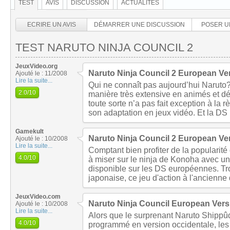
TEST
AVIS
DISCUSSION
ACTUALITÉS
ECRIRE UN AVIS
DÉMARRER UNE DISCUSSION
POSER U
TEST NARUTO NINJA COUNCIL 2
JeuxVideo.org
Naruto Ninja Council 2 European Ve
Ajouté le : 11/2008
Lire la suite...
Qui ne connaît pas aujourd’hui Narut
2.0
/10
manière très extensive en animés et d
toute sorte n’a pas fait exception à la 
son adaptation en jeux vidéo. Et la D
Gamekult
Naruto Ninja Council 2 European Ve
Ajouté le : 10/2008
Lire la suite...
Comptant bien profiter de la popularité
4.0
/10
à miser sur le ninja de Konoha avec 
disponible sur les DS européennes. Tr
japonaise, ce jeu d'action à l'ancienn
JeuxVideo.com
Naruto Ninja Council European Vers
Ajouté le : 10/2008
Lire la suite...
Alors que le surprenant Naruto Shippû
4.0
/10
programmé en version occidentale, les 