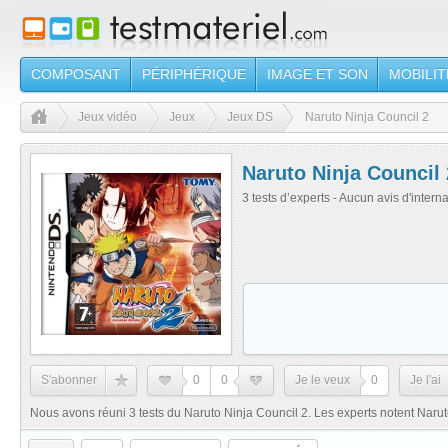
COMPOSANT
PÉRIPHÉRIQUE
IMAGE ET SON
MOBILIT
Jeux vidéo
Jeux
Jeux DS
Naruto Ninja Council 2
Naruto Ninja Council 
3 tests d’experts - Aucun avis d'intern
S'abonner
0
0
Je le veux
0
Je l'ai
Nous avons réuni 3 tests du Naruto Ninja Council 2. Les experts notent Narut