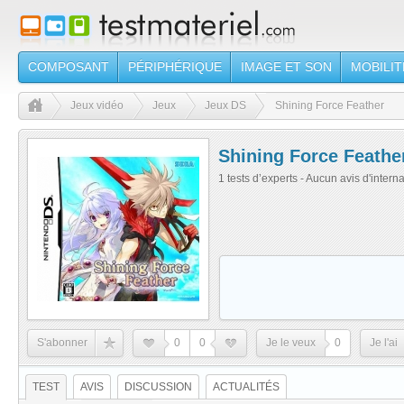
COMPOSANT
PÉRIPHÉRIQUE
IMAGE ET SON
MOBILIT
Jeux vidéo
Jeux
Jeux DS
Shining Force Feather
Shining Force Feathe
1 tests d’experts - Aucun avis d'intern
S'abonner
0
0
Je le veux
0
Je l'ai
TEST
AVIS
DISCUSSION
ACTUALITÉS