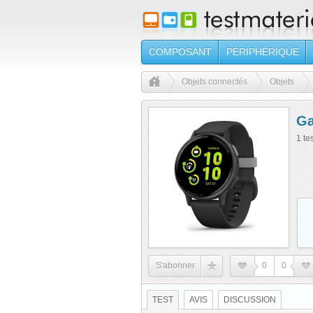
COMPOSANT
PÉRIPHÉRIQUE
Objets connectés
Objets
Ga
1 te
S'abonner
0
0
TEST
AVIS
DISCUSSION