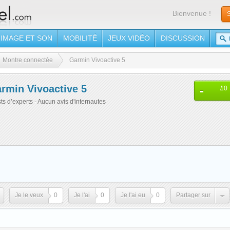
Bienvenue !
S
IMAGE ET SON
MOBILITÉ
JEUX VIDÉO
DISCUSSION
Montre connectée
Garmin Vivoactive 5
rmin Vivoactive 5
-
/
10
sts d’experts - Aucun avis d'internautes
Je le veux
0
Je l'ai
0
Je l'ai eu
0
Partager sur