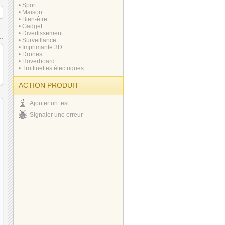
• Sport
• Maison
• Bien-être
• Gadget
• Divertissement
• Surveillance
• Imprimante 3D
• Drones
• Hoverboard
• Trottinettes électriques
ACTION PRODUIT
Ajouter un test
Signaler une erreur