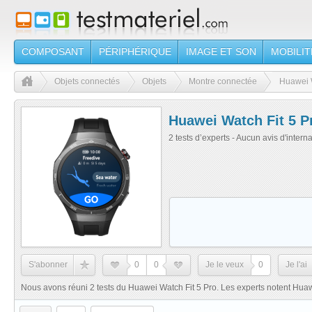
COMPOSANT
PÉRIPHÉRIQUE
IMAGE ET SON
MOBILIT
Objets connectés
Objets
Montre connectée
Huawei W
Huawei Watch Fit 5 P
2 tests d’experts - Aucun avis d'intern
S'abonner
0
0
Je le veux
0
Je l'ai
Nous avons réuni 2 tests du Huawei Watch Fit 5 Pro. Les experts notent Huaw