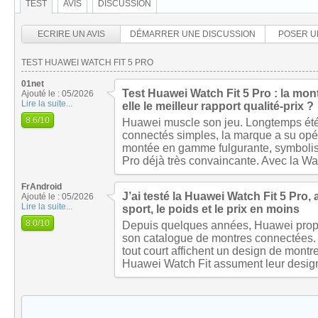
TEST
AVIS
DISCUSSION
ECRIRE UN AVIS
DÉMARRER UNE DISCUSSION
POSER U
TEST HUAWEI WATCH FIT 5 PRO
01net
Test Huawei Watch Fit 5 Pro : la mont
Ajouté le : 05/2026
Lire la suite...
elle le meilleur rapport qualité-prix ?
8.6
/10
Huawei muscle son jeu. Longtemps été
connectés simples, la marque a su op
montée en gamme fulgurante, symbolisé
Pro déjà très convaincante. Avec la Wat
FrAndroid
J’ai testé la Huawei Watch Fit 5 Pro
Ajouté le : 05/2026
Lire la suite...
sport, le poids et le prix en moins
8.0
/10
Depuis quelques années, Huawei prop
son catalogue de montres connectées.
tout court affichent un design de montre
Huawei Watch Fit assument leur desig