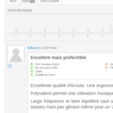
TEST
AVIS
1
DISCUSSION
NOTE MOYENNE
0
0
0
0
0
0
0
1
2
3
4
5
6
7
kilou
il y a 197 mois
Excellent mais prefectible
Son musique & jeux
As
Ne sert pas la tête
Fi
Léger
Qualité du micro
Excellente qualité d'écoute. Une ergonom
Polyvalent permet une utilisation musique
Large fréquence et bien équilibré sauf u
basses mais pas gênant même pour un 'z