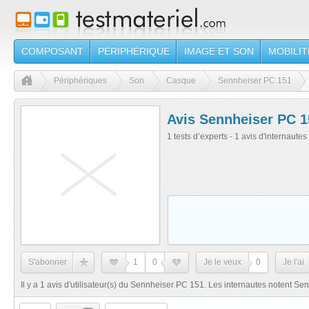
COMPOSANT
PÉRIPHÉRIQUE
IMAGE ET SON
MOBILIT
Périphériques
Son
Casque
Sennheiser PC 151
Avis Sennheiser PC 1
1 tests d’experts - 1 avis d'internautes
S'abonner
1
0
Je le veux
0
Je l'ai
Il y a 1 avis d'utilisateur(s) du Sennheiser PC 151. Les internautes notent 