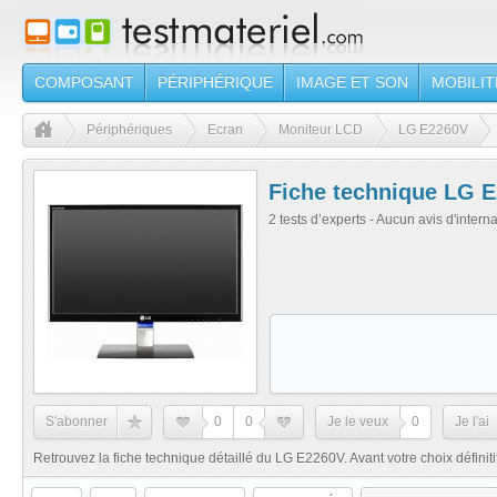
COMPOSANT
PÉRIPHÉRIQUE
IMAGE ET SON
MOBILIT
Périphériques
Ecran
Moniteur LCD
LG E2260V
Fiche technique LG 
2 tests d’experts - Aucun avis d'intern
S'abonner
0
0
Je le veux
0
Je l'ai
Retrouvez la fiche technique détaillé du LG E2260V. Avant votre choix définitif,