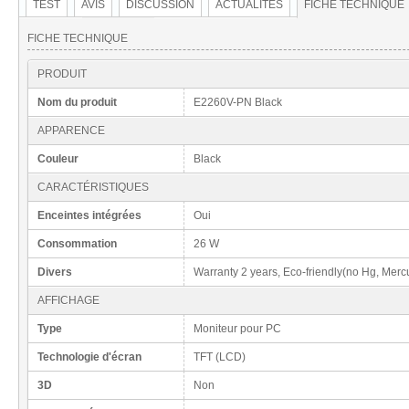
TEST
AVIS
DISCUSSION
ACTUALITÉS
FICHE TECHNIQUE
FICHE TECHNIQUE
PRODUIT
Nom du produit
E2260V-PN Black
APPARENCE
Couleur
Black
CARACTÉRISTIQUES
Enceintes intégrées
Oui
Consommation
26 W
Divers
Warranty 2 years, Eco-friendly(no Hg, Merc
AFFICHAGE
Type
Moniteur pour PC
Technologie d'écran
TFT (LCD)
3D
Non