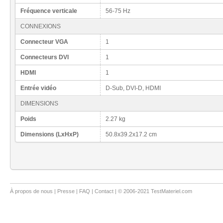
Fréquence verticale
56-75 Hz
CONNEXIONS
Connecteur VGA
1
Connecteurs DVI
1
HDMI
1
Entrée vidéo
D-Sub, DVI-D, HDMI
DIMENSIONS
Poids
2.27 kg
Dimensions (LxHxP)
50.8x39.2x17.2 cm
À propos de nous
|
Presse
|
FAQ
|
Contact
| © 2006-2021 TestMateriel.com