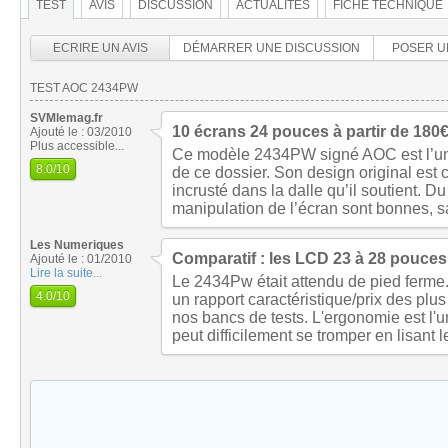
TEST
AVIS
DISCUSSION
ACTUALITÉS
FICHE TECHNIQUE
ECRIRE UN AVIS
DÉMARRER UNE DISCUSSION
POSER U
TEST AOC 2434PW
SVMlemag.fr
10 écrans 24 pouces à partir de 180
Ajouté le : 03/2010
Plus accessible...
Ce modèle 2434PW signé AOC est l’un d
8.0
/10
de ce dossier. Son design original est 
incrusté dans la dalle qu’il soutient. Du
manipulation de l’écran sont bonnes, sa
Les Numeriques
Comparatif : les LCD 23 à 28 pouces,
Ajouté le : 01/2010
Lire la suite...
Le 2434Pw était attendu de pied ferme. 
4.0
/10
un rapport caractéristique/prix des plus
nos bancs de tests. L'ergonomie est l'u
peut difficilement se tromper en lisant l