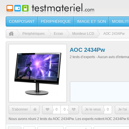
COMPOSANT
PÉRIPHÉRIQUE
IMAGE ET SON
MOBILIT
Périphériques
Ecran
Moniteur LCD
AOC 2434Pw
AOC 2434Pw
2 tests d’experts - Aucun avis d'intern
S'abonner
0
0
Je le veux
0
Je l'ai
Nous avons réuni 2 tests du AOC 2434Pw. Les experts notent AOC 2434Pw 6/1