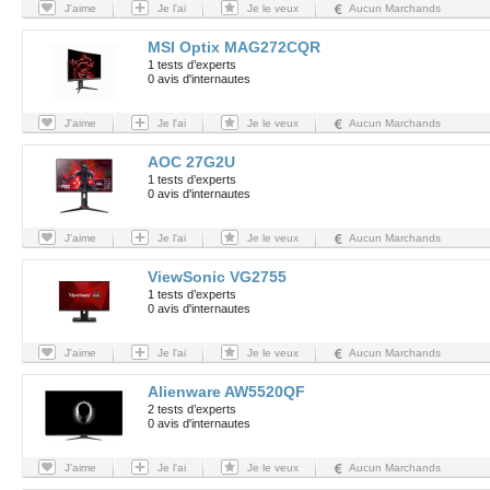
J'aime
Je l'ai
Je le veux
Aucun Marchands
MSI Optix MAG272CQR
1 tests d’experts
0 avis d'internautes
J'aime
Je l'ai
Je le veux
Aucun Marchands
AOC 27G2U
1 tests d’experts
0 avis d'internautes
J'aime
Je l'ai
Je le veux
Aucun Marchands
ViewSonic VG2755
1 tests d’experts
0 avis d'internautes
J'aime
Je l'ai
Je le veux
Aucun Marchands
Alienware AW5520QF
2 tests d’experts
0 avis d'internautes
J'aime
Je l'ai
Je le veux
Aucun Marchands