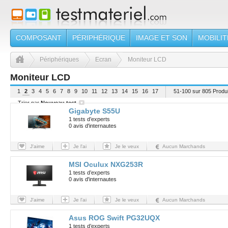
COMPOSANT
PÉRIPHÉRIQUE
IMAGE ET SON
MOBILIT
Périphériques
Ecran
Moniteur LCD
Moniteur LCD
1
2
3
4
5
6
7
8
9
10
11
12
13
14
15
16
17
51-100 sur 805 Produi
Trier par
Nouveau test
Gigabyte S55U
1 tests d’experts
0 avis d'internautes
J'aime
Je l'ai
Je le veux
Aucun Marchands
MSI Oculux NXG253R
1 tests d’experts
0 avis d'internautes
J'aime
Je l'ai
Je le veux
Aucun Marchands
Asus ROG Swift PG32UQX
1 tests d’experts