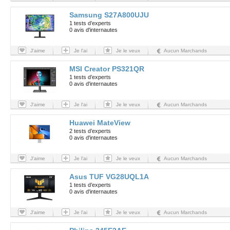
Samsung S27A800UJU
1 tests d’experts
0 avis d'internautes
J'aime
Je l'ai
Je le veux
Aucun Marchands
MSI Creator PS321QR
1 tests d’experts
0 avis d'internautes
J'aime
Je l'ai
Je le veux
Aucun Marchands
Huawei MateView
2 tests d’experts
0 avis d'internautes
J'aime
Je l'ai
Je le veux
Aucun Marchands
Asus TUF VG28UQL1A
1 tests d’experts
0 avis d'internautes
J'aime
Je l'ai
Je le veux
Aucun Marchands