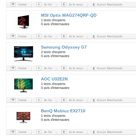
J'aime
Je l'ai
Je le veux
Aucun Marchands
MSI Optix MAG274QRF-QD
1 tests d’experts
0 avis d'internautes
J'aime
Je l'ai
Je le veux
Aucun Marchands
Samsung Odyssey G7
2 tests d’experts
0 avis d'internautes
J'aime
Je l'ai
Je le veux
Aucun Marchands
AOC U32E2N
1 tests d’experts
0 avis d'internautes
J'aime
Je l'ai
Je le veux
Aucun Marchands
BenQ Mobiuz EX2710
1 tests d’experts
0 avis d'internautes
J'aime
Je l'ai
Je le veux
Aucun Marchands