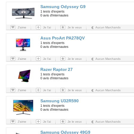
Samsung Odyssey G9
1 tests d’experts
0 avis d'internautes
J'aime
Je l'ai
Je le veux
Aucun Marchands
Asus ProArt PA278QV
1 tests d’experts
0 avis d'internautes
J'aime
Je l'ai
Je le veux
Aucun Marchands
Razer Raptor 27
1 tests d’experts
0 avis d'internautes
J'aime
Je l'ai
Je le veux
Aucun Marchands
Samsung U32R590
1 tests d’experts
0 avis d'internautes
J'aime
Je l'ai
Je le veux
Aucun Marchands
Samsung Odyssey 49G9