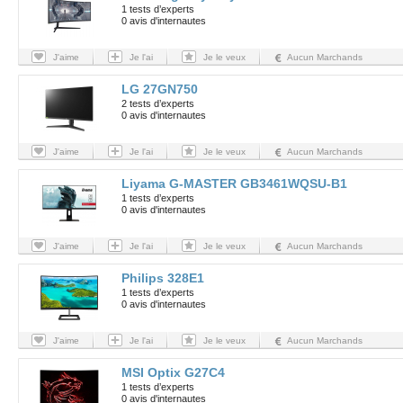
1 tests d’experts
0 avis d'internautes
J'aime
Je l'ai
Je le veux
Aucun Marchands
LG 27GN750
2 tests d’experts
0 avis d'internautes
J'aime
Je l'ai
Je le veux
Aucun Marchands
Liyama G-MASTER GB3461WQSU-B1
1 tests d’experts
0 avis d'internautes
J'aime
Je l'ai
Je le veux
Aucun Marchands
Philips 328E1
1 tests d’experts
0 avis d'internautes
J'aime
Je l'ai
Je le veux
Aucun Marchands
MSI Optix G27C4
1 tests d’experts
0 avis d'internautes