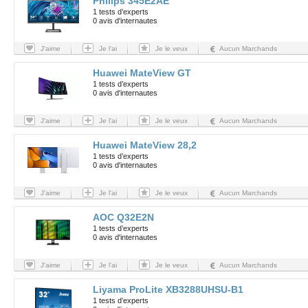
Philips 345E2AE
1 tests d’experts
0 avis d'internautes
J'aime
Je l'ai
Je le veux
Aucun Marchands
Huawei MateView GT
1 tests d’experts
0 avis d'internautes
J'aime
Je l'ai
Je le veux
Aucun Marchands
Huawei MateView 28,2
1 tests d’experts
0 avis d'internautes
J'aime
Je l'ai
Je le veux
Aucun Marchands
AOC Q32E2N
1 tests d’experts
0 avis d'internautes
J'aime
Je l'ai
Je le veux
Aucun Marchands
Liyama ProLite XB3288UHSU-B1
1 tests d’experts