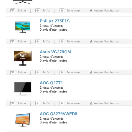
J'aime
Je l'ai
Je le veux
Aucun Marchands
Philips 275E1S
1 tests d’experts
0 avis d'internautes
J'aime
Je l'ai
Je le veux
Aucun Marchands
Asus VG279QM
2 tests d’experts
0 avis d'internautes
J'aime
Je l'ai
Je le veux
Aucun Marchands
AOC Q27T1
1 tests d’experts
0 avis d'internautes
J'aime
Je l'ai
Je le veux
Aucun Marchands
AOC Q3279VWFD8
1 tests d’experts
0 avis d'internautes