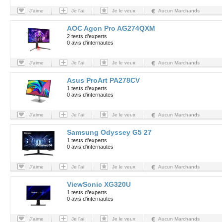
J'aime
Je l'ai
Je le veux
Aucun Marchands
AOC Agon Pro AG274QXM
2 tests d’experts
0 avis d'internautes
J'aime
Je l'ai
Je le veux
Aucun Marchands
Asus ProArt PA278CV
1 tests d’experts
0 avis d'internautes
J'aime
Je l'ai
Je le veux
Aucun Marchands
Samsung Odyssey G5 27
1 tests d’experts
0 avis d'internautes
J'aime
Je l'ai
Je le veux
Aucun Marchands
ViewSonic XG320U
1 tests d’experts
0 avis d'internautes
J'aime
Je l'ai
Je le veux
Aucun Marchands