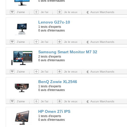
0 avis d'internautes
J'aime
Je l'ai
Je le veux
Aucun Marchands
Lenovo G27c-10
1 tests d’experts
0 avis d'internautes
J'aime
Je l'ai
Je le veux
Aucun Marchands
Samsung Smart Monitor M7 32
2 tests d’experts
0 avis d'internautes
J'aime
Je l'ai
Je le veux
Aucun Marchands
BenQ Zowie XL2546
1 tests d’experts
0 avis d'internautes
J'aime
Je l'ai
Je le veux
Aucun Marchands
HP Omen 27i IPS
1 tests d’experts
0 avis d'internautes