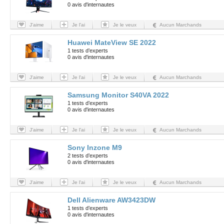
0 avis d'internautes
J'aime
Je l'ai
Je le veux
Aucun Marchands
Huawei MateView SE 2022
1 tests d’experts
0 avis d'internautes
J'aime
Je l'ai
Je le veux
Aucun Marchands
Samsung Monitor S40VA 2022
1 tests d’experts
0 avis d'internautes
J'aime
Je l'ai
Je le veux
Aucun Marchands
Sony Inzone M9
2 tests d’experts
0 avis d'internautes
J'aime
Je l'ai
Je le veux
Aucun Marchands
Dell Alienware AW3423DW
1 tests d’experts
0 avis d'internautes