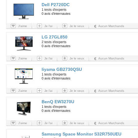
Dell P2720DC
1 tests d’experts
0 avis d'internautes
J'aime
Je l'ai
Je le veux
Aucun Marchands
LG 27GL850
2 tests d’experts
0 avis d'internautes
J'aime
Je l'ai
Je le veux
Aucun Marchands
Iiyama GB2730QSU
1 tests d’experts
0 avis d'internautes
J'aime
Je l'ai
Je le veux
Aucun Marchands
BenQ EW3270U
1 tests d’experts
0 avis d'internautes
J'aime
Je l'ai
Je le veux
Aucun Marchands
Samsung Space Monitor S32R750UEU