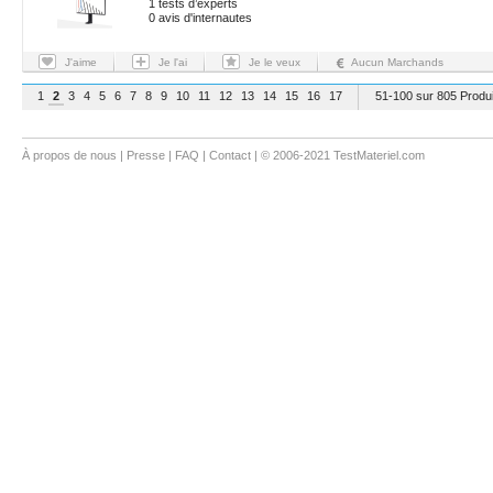
1 tests d’experts
0 avis d'internautes
J'aime
Je l'ai
Je le veux
Aucun Marchands
1
2
3
4
5
6
7
8
9
10
11
12
13
14
15
16
17
51-100 sur 805 Produi
À propos de nous
|
Presse
|
FAQ
|
Contact
| © 2006-2021 TestMateriel.com