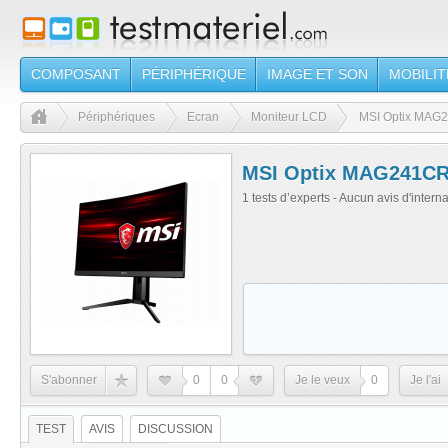
COMPOSANT
PÉRIPHÉRIQUE
IMAGE ET SON
MOBILIT
Périphériques
Ecran
Moniteur LCD
MSI Optix MAG
MSI Optix MAG241C
1 tests d’experts - Aucun avis d'intern
S'abonner
0
0
Je le veux
0
Je l'ai
TEST
AVIS
DISCUSSION