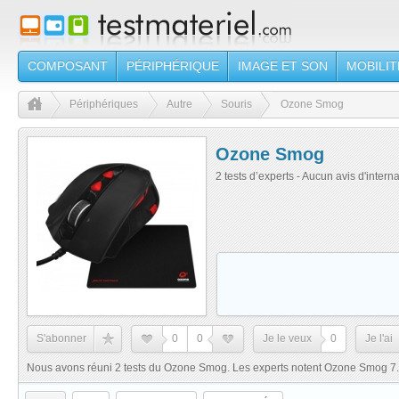
COMPOSANT
PÉRIPHÉRIQUE
IMAGE ET SON
MOBILIT
Périphériques
Autre
Souris
Ozone Smog
Ozone Smog
2 tests d’experts - Aucun avis d'intern
S'abonner
0
0
Je le veux
0
Je l'ai
Nous avons réuni 2 tests du Ozone Smog. Les experts notent Ozone Smog 7.8/