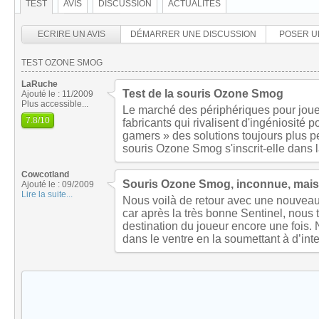
TEST
AVIS
DISCUSSION
ACTUALITÉS
ECRIRE UN AVIS
DÉMARRER UNE DISCUSSION
POSER U
TEST OZONE SMOG
LaRuche
Test de la souris Ozone Smog
Ajouté le : 11/2009
Plus accessible...
Le marché des périphériques pour joueu
7.8
/10
fabricants qui rivalisent d'ingéniosité 
gamers » des solutions toujours plus pe
souris Ozone Smog s'inscrit-elle dans l
Cowcotland
Souris Ozone Smog, inconnue, mais p
Ajouté le : 09/2009
Lire la suite...
Nous voilà de retour avec une nouveau
car après la très bonne Sentinel, nous
destination du joueur encore une fois. 
dans le ventre en la soumettant à d’in