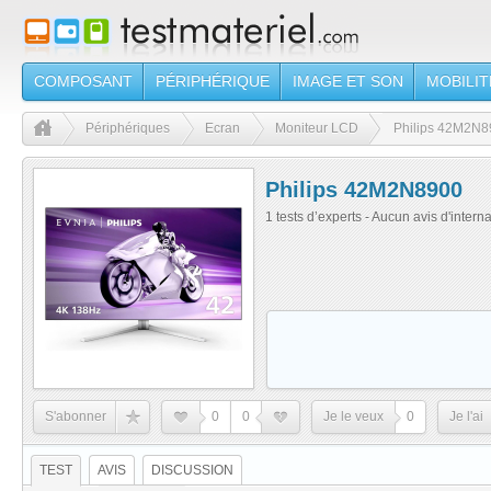
COMPOSANT
PÉRIPHÉRIQUE
IMAGE ET SON
MOBILIT
Périphériques
Ecran
Moniteur LCD
Philips 42M2N8
Philips 42M2N8900
1 tests d’experts - Aucun avis d'intern
S'abonner
0
0
Je le veux
0
Je l'ai
TEST
AVIS
DISCUSSION