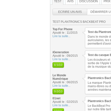
TEST
AVIS
DISCUSSION
PRIX
ECRIRE UN AVIS
DÉMARRER U
TEST PLANTRONICS BACKBEAT PRO
Top For Phone
Test du Plantron
Ajouté le : 11/2015
Lire la suite...
Dans le monde des 
auriculaires, les 
permettent d'avo
iGeneration
Test du casque 
Ajouté le : 09/2015
Lire la suite...
Les écouteurs et 
sortie de l'Apple
8.5
/10
de la musique sto
Le Monde
Plantronics Bac
Numérique
Ajouté le : 06/2015
La marque Plantro
Lire la suite...
mains-libres ou d
années maintenan
9.0
/10
01net
Plantronics Bac
Ajouté le : 02/2015
Lire la suite...
Le BackBeat Pro d
sur notre tête ta