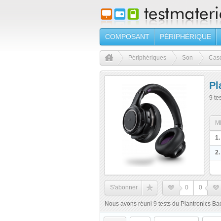
COMPOSANT
PÉRIPHÉRIQUE
Périphériques
Son
Cas
Pl
9 te
M
1.
2.
S'abonner
0
0
Nous avons réuni 9 tests du Plantronics B