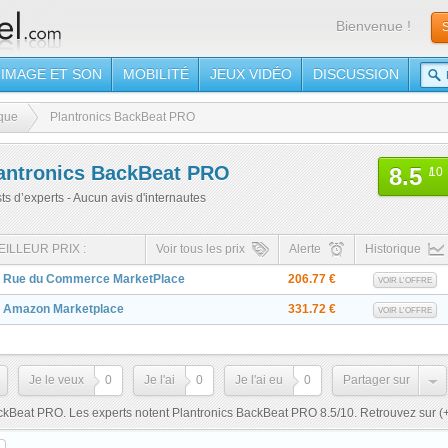
Bienvenue !
S
IMAGE ET SON
MOBILITÉ
JEUX VIDÉO
DISCUSSION
que
Plantronics BackBeat PRO
antronics BackBeat PRO
8.5
/
10
sts d’experts - Aucun avis d'internautes
EILLEUR PRIX :
Voir tous les prix
Alerte
Historique
Rue du Commerce MarketPlace
206.77 €
VOIR L'OFFRE
Amazon Marketplace
331.72 €
VOIR L'OFFRE
Je le veux
0
Je l'ai
0
Je l'ai eu
0
Partager sur
ackBeat PRO. Les experts notent Plantronics BackBeat PRO 8.5/10. Retrouvez sur
(+