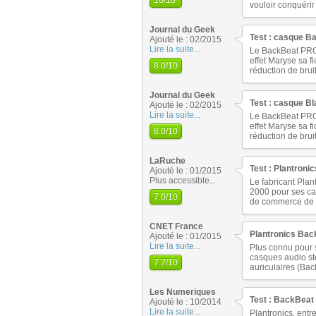
10
/10
vouloir conquéri
Journal du Geek
Test : casque B
Ajouté le : 02/2015
Lire la suite...
Le BackBeat PRO 
effet Maryse sa f
8.0
/10
réduction de bru
Journal du Geek
Test : casque B
Ajouté le : 02/2015
Lire la suite...
Le BackBeat PRO 
effet Maryse sa f
8.0
/10
réduction de bru
LaRuche
Test : Plantroni
Ajouté le : 01/2015
Plus accessible...
Le fabricant Plan
2000 pour ses ca
7.0
/10
de commerce de la
CNET France
Plantronics Bac
Ajouté le : 01/2015
Lire la suite...
Plus connu pour s
casques audio st
7.7
/10
auriculaires (Ba
Les Numeriques
Test : BackBeat 
Ajouté le : 10/2014
Lire la suite...
Plantronics, entr