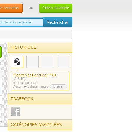
ou
e connecter
Créer un compte
HISTORIQUE
Plantronics BackBeat PRO
:
(8.5/10)
9 tests d’experts
Aucun avis d'internautes
Effacer
FACEBOOK
)
CATÉGORIES ASSOCIÉES