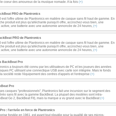
r le coeur des amoureux de la musique nomade. A la fois
(+)
ackBeat PRO de Plantronics
est l'offre ultime de Plantronics en matière de casque sans fil haut de gamme. En
iche produit est plus qu'alléchante puisqu'il offre, accrochez-vous bien, une
it active, une batterie avec une autonomie annoncée de 24 heures,
(+)
lackBeat PRO de Plantronics
est l'offre ultime de Plantronics en matière de casque sans fil haut de gamme. En
iche produit est plus qu'alléchante puisqu'il offre, accrochez-vous bien, une
it active, une batterie avec une autonomie annoncée de 24 heures,
(+)
cs BackBeat Pro
tronics a toujours été connu par les utilisateurs de PC et les joueurs des années
sques PC utilisant une connectique USB avec carte son intégrée. Mais le fonds
 société reste l'équipement des centres d'appels et l'entreprise
(+)
kBeat Pro
es casques "professionnels", Plantronics fait une incursion sur le segment des
éréo sans fil avec la gamme BackBeat. La plupart des modèles sont intra-
ckBeat Go 2, BackBeat Fit), mais la marque a vu grand avec le BackBeat
(+)
Pro : l’arrivée en force de Plantronics
eprise fondée en 1961, est avant tout réputée pour la qualité de ses micros-