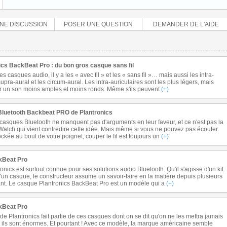
NE DISCUSSION
POSER UNE QUESTION
DEMANDER DE L'AIDE
ics BackBeat Pro : du bon gros casque sans fil
casques audio, il y a les « avec fil » et les « sans fil »… mais aussi les intra-
supra-aural et les circum-aural. Les intra-auriculaires sont les plus légers, mais
ir un son moins amples et moins ronds. Même s'ils peuvent
(+)
Bluetooth Backbeat PRO de Plantronics
casques Bluetooth ne manquent pas d'arguments en leur faveur, et ce n'est pas la
 Watch qui vient contredire cette idée. Mais même si vous ne pouvez pas écouter
ckée au bout de votre poignet, couper le fil est toujours un
(+)
kBeat Pro
nics est surtout connue pour ses solutions audio Bluetooth. Qu'il s'agisse d'un kit
'un casque, le constructeur assume un savoir-faire en la matière depuis plusieurs
t. Le casque Plantronics BackBeat Pro est un modèle qui a
(+)
kBeat Pro
e Plantronics fait partie de ces casques dont on se dit qu'on ne les mettra jamais
nt ils sont énormes. Et pourtant ! Avec ce modèle, la marque américaine semble