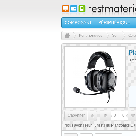
COMPOSANT
PÉRIPHÉRIQUE
Périphériques
Son
Cas
Pl
3 te
S'abonner
0
0
Nous avons réuni 3 tests du Plantronics