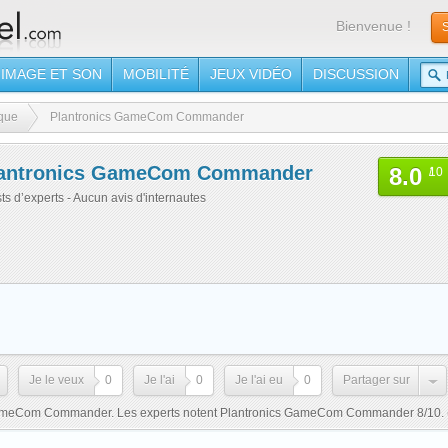
Bienvenue !
S
IMAGE ET SON
MOBILITÉ
JEUX VIDÉO
DISCUSSION
que
Plantronics GameCom Commander
antronics GameCom Commander
8.0
/
10
sts d’experts - Aucun avis d'internautes
Je le veux
0
Je l'ai
0
Je l'ai eu
0
Partager sur
 GameCom Commander. Les experts notent Plantronics GameCom Commander 8/10.