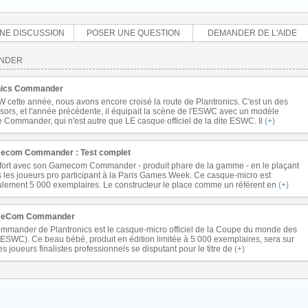
NE DISCUSSION
POSER UNE QUESTION
DEMANDER DE L'AIDE
ANDER
nics Commander
W cette année, nous avons encore croisé la route de Plantronics. C'est un des
sors, et l'année précédente, il équipait la scène de l'ESWC avec un modèle
 Commander, qui n'est autre que LE casque officiel de la dite ESWC. Il
(+)
mecom Commander : Test complet
it fort avec son Gamecom Commander - produit phare de la gamme - en le plaçant
us les joueurs pro participant à la Paris Games Week. Ce casque-micro est
ulement 5 000 exemplaires. Le constructeur le place comme un référent en
(+)
ameCom Commander
ander de Plantronics est le casque-micro officiel de la Coupe du monde des
(ESWC). Ce beau bébé, produit en édition limitée à 5 000 exemplaires, sera sur
es joueurs finalistes professionnels se disputant pour le titre de
(+)