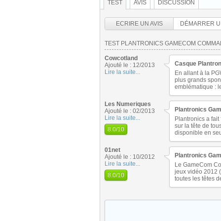
TEST
AVIS
DISCUSSION
ECRIRE UN AVIS
DÉMARRER U
TEST PLANTRONICS GAMECOM COMM
Cowcotland
Casque Plantro
Ajouté le : 12/2013
Lire la suite...
En allant à la PG
plus grands spon
emblématique : le
Les Numeriques
Plantronics Ga
Ajouté le : 02/2013
Lire la suite...
Plantronics a fa
sur la tête de to
8.0
/10
disponible en se
01net
Plantronics G
Ajouté le : 10/2012
Lire la suite...
Le GameCom Comm
jeux vidéo 2012 
8.0
/10
toutes les têtes d