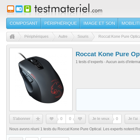
COMPOSANT
PÉRIPHÉRIQUE
IMAGE ET SON
MOBILIT
Périphériques
Autre
Souris
Roccat Kone Pure Optic
Roccat Kone Pure Opt
1 tests d’experts - Aucun avis d'intern
S'abonner
0
0
Je le veux
0
Je l'ai
Nous avons réuni 1 tests du Roccat Kone Pure Optical. Les experts notent Ro