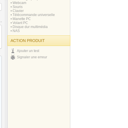
• Webcam
• Souris
• Clavier
• Télécommande universelle
• Manette PC
• Volant PC
• Disque dur multimédia
• NAS
ACTION PRODUIT
Ajouter un test
Signaler une erreur