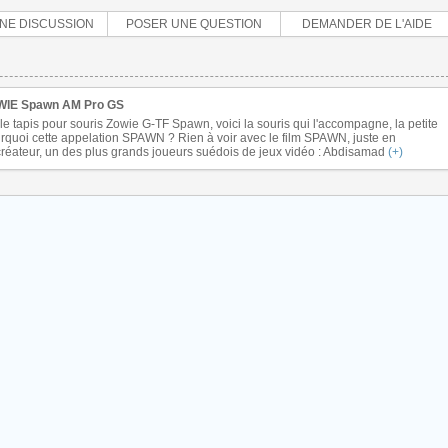
NE DISCUSSION
POSER UNE QUESTION
DEMANDER DE L'AIDE
OWIE Spawn AM Pro GS
 le tapis pour souris Zowie G-TF Spawn, voici la souris qui l'accompagne, la petite
uoi cette appelation SPAWN ? Rien à voir avec le film SPAWN, juste en
créateur, un des plus grands joueurs suédois de jeux vidéo : Abdisamad
(+)