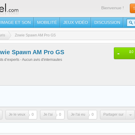
Bienvenue !
S
IMAGE ET SON
MOBILITÉ
JEUX VIDÉO
DISCUSSION
ris
Zowie Spawn AM Pro GS
wie Spawn AM Pro GS
-
/
10
sts d’experts - Aucun avis d'internautes
Je le veux
0
Je l'ai
0
Je l'ai eu
0
Partager sur