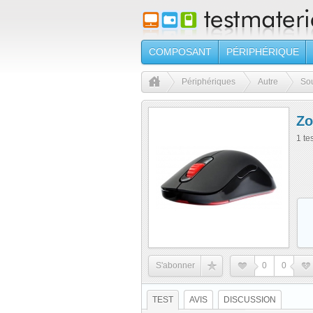
COMPOSANT
PÉRIPHÉRIQUE
Périphériques
Autre
Sou
Zo
1 te
S'abonner
0
0
TEST
AVIS
DISCUSSION