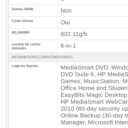
Sorties HDMI
Non
Carte réseau
Oui
WLAN/WiFi
802.11g/b
Lecteur de cartes
6-in-1
mémoire
INFORMATIONS COMPLÉMENTAIRES
Logicels fournis
MediaSmart DVD, Windo
DVD Suite 6, HP MediaS
Games, MusicStation, Mi
Office Home and Student 
EasyBits Magic Desktop,
HP MediaSmart WebCam, 
2010 (60-day security up
Online Backup (30-day t
Manager, Microsoft Inter