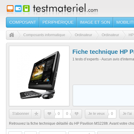
COMPOSANT
PÉRIPHÉRIQUE
IMAGE ET SON
MOBILIT
Composants informatique
Ordinateur
Ordinateur
HP 
Fiche technique HP P
1 tests d’experts - Aucun avis d'intern
S'abonner
0
0
Je le veux
0
Je l'ai
Retrouvez la fiche technique détaillé du HP Pavilion MS228fr. Avant votre choix 