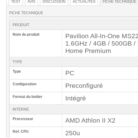
TEST
AVIS
DISCUSSION
ACTUALITÉS
FICHE TECHNIQUE
FICHE TECHNIQUE
PRODUIT
Nom du produit
Pavilion All-In-One MS2
1.6GHz / 4GB / 500GB /
Home Premium
TYPE
Type
PC
Configuration
Preconfiguré
Format du boitier
Intégré
INTERNE
Processeur
AMD Athlon II X2
Ref. CPU
250u