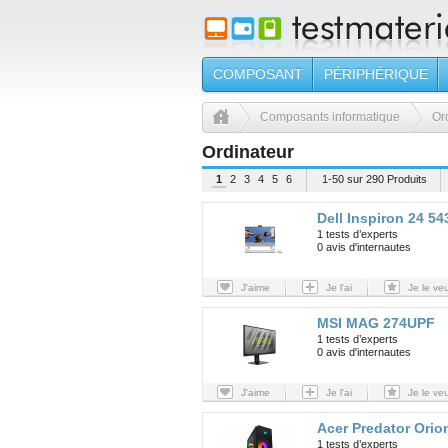
COMPOSANT
PÉRIPHÉRIQUE
Composants informatique
Or
Ordinateur
1
2
3
4
5
6
1-50 sur 290 Produits
Dell Inspiron 24 54
1 tests d’experts
0 avis d'internautes
J'aime
Je l'ai
Je le ve
MSI MAG 274UPF
1 tests d’experts
0 avis d'internautes
J'aime
Je l'ai
Je le ve
Acer Predator Orio
1 tests d’experts