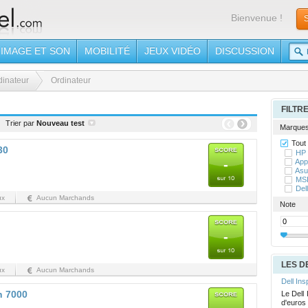
Bienvenue !
S
IMAGE ET SON
MOBILITÉ
JEUX VIDÉO
DISCUSSION
dinateur
Ordinateur
FILTR
Trier par
Nouveau test
Marque
Tout
30
HP
-
App
Asu
MS
Dell
ux
Aucun Marchands
Note
-
LES D
ux
Aucun Marchands
Dell Ins
n 7000
Le Dell
d'euros