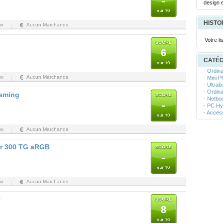
-
design e
HISTO
ux
Aucun Marchands
Votre l
6
CATÉG
- Ordina
ux
Aucun Marchands
- Mini 
- Ultra
- Ordin
Gaming
- Netbo
-
- PC Hy
- Acces
ux
Aucun Marchands
er 300 TG aRGB
-
ux
Aucun Marchands
0
8