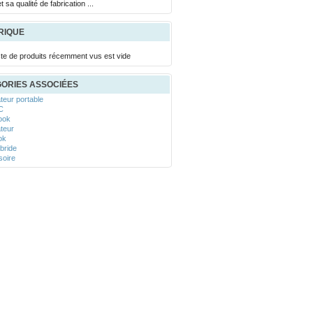
t sa qualité de fabrication ...
Hz, avec la prise en charge de l'AMD .
RIQUE
iste de produits récemment vus est vide
ORIES ASSOCIÉES
teur portable
PC
book
ateur
ok
bride
soire