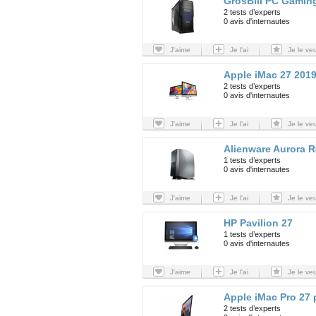
GrosBill PC Gamin
2 tests d’experts
0 avis d'internautes
J'aime
Je l'ai
Je le ve
Apple iMac 27 201
2 tests d’experts
0 avis d'internautes
J'aime
Je l'ai
Je le ve
Alienware Aurora R
1 tests d’experts
0 avis d'internautes
J'aime
Je l'ai
Je le ve
HP Pavilion 27
1 tests d’experts
0 avis d'internautes
J'aime
Je l'ai
Je le ve
Apple iMac Pro 27
2 tests d’experts