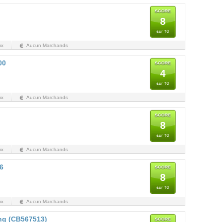
8
ux
Aucun Marchands
00
4
ux
Aucun Marchands
8
ux
Aucun Marchands
6
8
ux
Aucun Marchands
ing (CB567513)