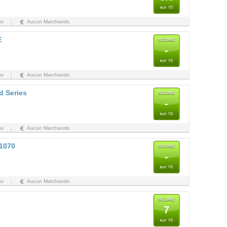
ux
Aucun Marchands
E
-
ux
Aucun Marchands
d Series
-
ux
Aucun Marchands
1070
-
ux
Aucun Marchands
7