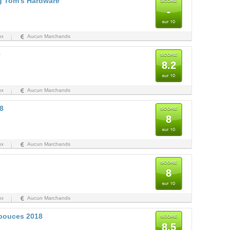
g Tom's Hardware
-
ux
Aucun Marchands
9
8.2
ux
Aucun Marchands
8
8
ux
Aucun Marchands
8
ux
Aucun Marchands
 pouces 2018
8.5