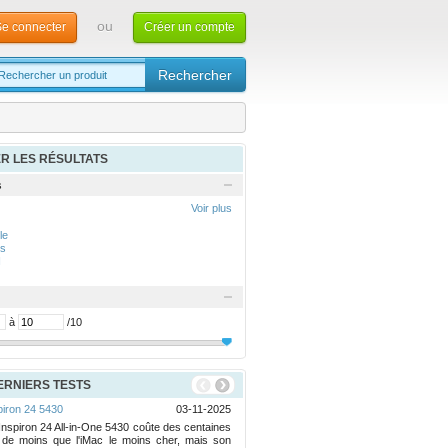
ou
e connecter
Créer un compte
ER LES RÉSULTATS
s
Voir plus
le
s
I
à
/10
ERNIERS TESTS
piron 24 5430
03-11-2025
MSI MAG 274UPF
 Inspiron 24 All-in-One 5430 coûte des centaines
En test aujourd'hui, le MSI MAG 274
 de moins que l'iMac le moins cher, mais son
type IPS de 27 pouces capable de mo