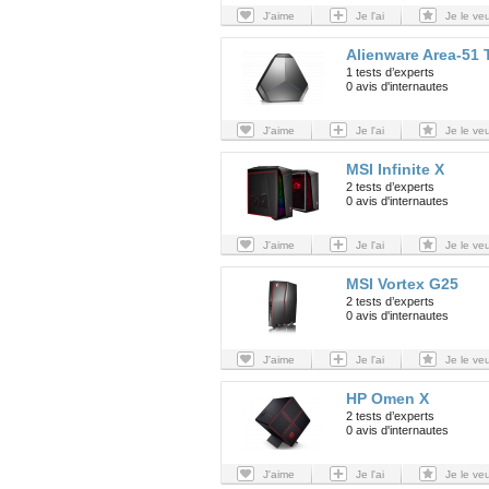
J'aime
Je l'ai
Je le ve
Alienware Area-51 
1 tests d’experts
0 avis d'internautes
J'aime
Je l'ai
Je le ve
MSI Infinite X
2 tests d’experts
0 avis d'internautes
J'aime
Je l'ai
Je le ve
MSI Vortex G25
2 tests d’experts
0 avis d'internautes
J'aime
Je l'ai
Je le ve
HP Omen X
2 tests d’experts
0 avis d'internautes
J'aime
Je l'ai
Je le ve