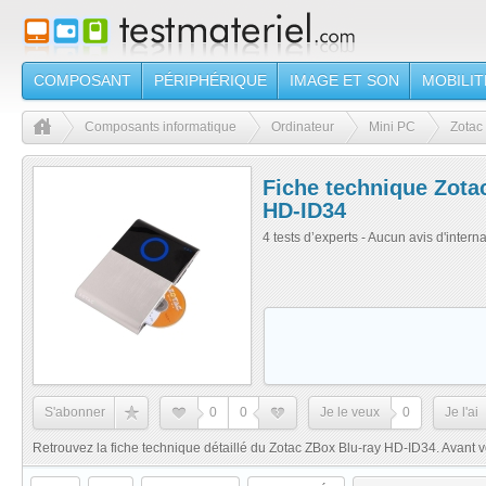
COMPOSANT
PÉRIPHÉRIQUE
IMAGE ET SON
MOBILIT
Composants informatique
Ordinateur
Mini PC
Zotac
Fiche technique Zota
HD-ID34
4 tests d’experts - Aucun avis d'intern
S'abonner
0
0
Je le veux
0
Je l'ai
Retrouvez la fiche technique détaillé du Zotac ZBox Blu-ray HD-ID34. Avant votre