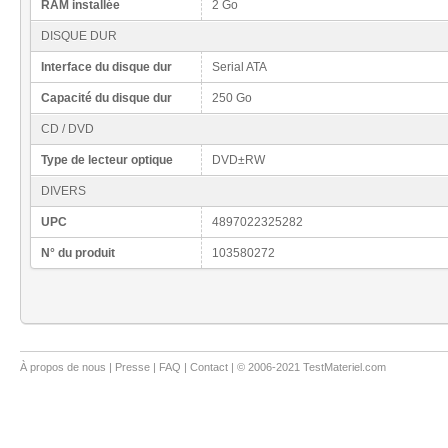
RAM installée
2 Go
DISQUE DUR
Interface du disque dur
Serial ATA
Capacité du disque dur
250 Go
CD / DVD
Type de lecteur optique
DVD±RW
DIVERS
UPC
4897022325282
N° du produit
103580272
À propos de nous
|
Presse
|
FAQ
|
Contact
| © 2006-2021 TestMateriel.com