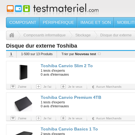
COMPOSANT
PÉRIPHÉRIQUE
IMAGE ET SON
MOBILIT
Composants informatique
Stockage
Disque dur externe
Disque dur externe Toshiba
1
1-500 sur 13 Produits
Trier par
Nouveau test
Toshiba Canvio Slim 2 To
1 tests d’experts
0 avis d'internautes
J'aime
Je l'ai
Je le veux
Aucun Marchands
Toshiba Canvio Premium 4TB
1 tests d’experts
0 avis d'internautes
J'aime
Je l'ai
Je le veux
Aucun Marchands
Toshiba Canvio Basics 1 To
2 tests d’experts