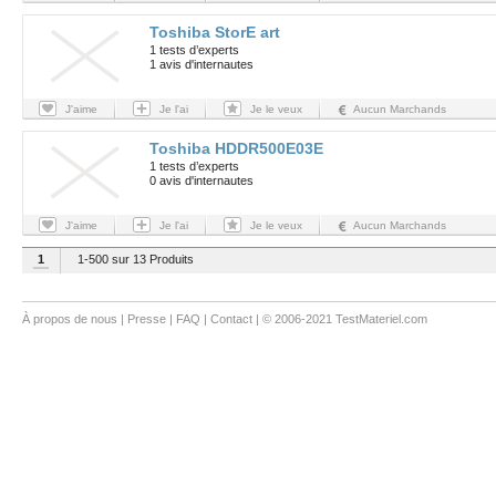
Toshiba StorE art
1 tests d’experts
1 avis d'internautes
J'aime
Je l'ai
Je le veux
Aucun Marchands
Toshiba HDDR500E03E
1 tests d’experts
0 avis d'internautes
J'aime
Je l'ai
Je le veux
Aucun Marchands
1
1-500 sur 13 Produits
À propos de nous
|
Presse
|
FAQ
|
Contact
| © 2006-2021 TestMateriel.com