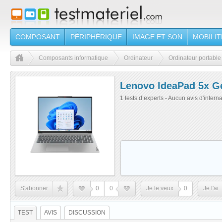
COMPOSANT
PÉRIPHÉRIQUE
IMAGE ET SON
MOBILIT
Composants informatique
Ordinateur
Ordinateur portable
Lenovo IdeaPad 5x G
1 tests d’experts - Aucun avis d'intern
S'abonner
0
0
Je le veux
0
Je l'ai
TEST
AVIS
DISCUSSION