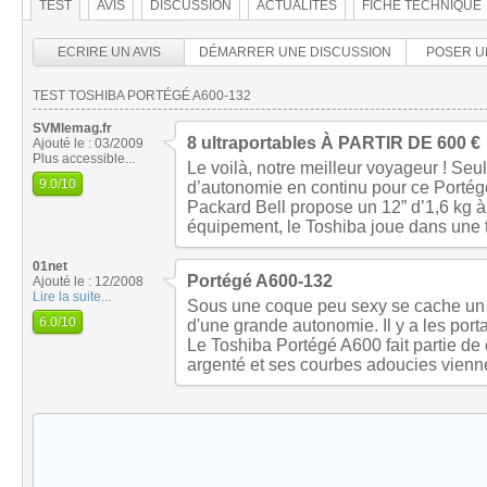
TEST
AVIS
DISCUSSION
ACTUALITÉS
FICHE TECHNIQUE
ECRIRE UN AVIS
DÉMARRER UNE DISCUSSION
POSER U
TEST TOSHIBA PORTÉGÉ A600-132
SVMlemag.fr
8 ultraportables À PARTIR DE 600 €
Ajouté le : 03/2009
Plus accessible...
Le voilà, notre meilleur voyageur ! Seu
9.0
/10
d’autonomie en continu pour ce Portégé, 
Packard Bell propose un 12” d’1,6 kg à
équipement, le Toshiba joue dans une to
01net
Portégé A600-132
Ajouté le : 12/2008
Lire la suite...
Sous une coque peu sexy se cache un p
6.0
/10
d'une grande autonomie. Il y a les porta
Le Toshiba Portégé A600 fait partie de
argenté et ses courbes adoucies vienn