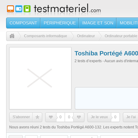
COMPOSANT
PÉRIPHÉRIQUE
IMAGE ET SON
MOBILIT
Composants informatique
Ordinateur
Ordinateur portable
Toshiba Portégé A600
2 tests d’experts - Aucun avis d'intern
S'abonner
0
0
Je le veux
0
Je l'ai
Nous avons réuni 2 tests du Toshiba Portégé A600-132. Les experts notent T