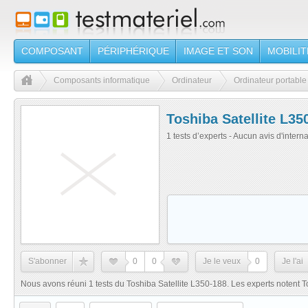
COMPOSANT
PÉRIPHÉRIQUE
IMAGE ET SON
MOBILIT
Composants informatique
Ordinateur
Ordinateur portable
Toshiba Satellite L35
1 tests d’experts - Aucun avis d'intern
S'abonner
0
0
Je le veux
0
Je l'ai
Nous avons réuni 1 tests du Toshiba Satellite L350-188. Les experts notent 