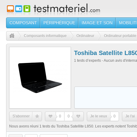
COMPOSANT
PÉRIPHÉRIQUE
IMAGE ET SON
MOBILIT
Composants informatique
Ordinateur
Ordinateur portable
Toshiba Satellite L85
1 tests d’experts - Aucun avis d'intern
S'abonner
0
0
Je le veux
0
Je l'ai
Nous avons réuni 1 tests du Toshiba Satellite L850. Les experts notent Toshi